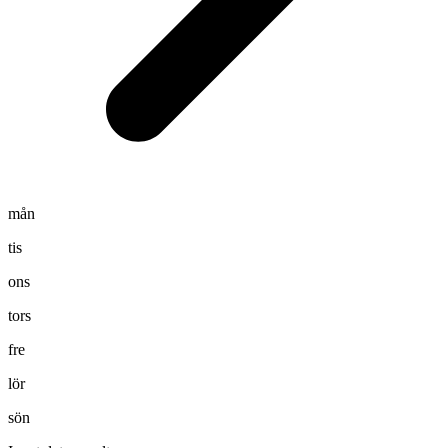
mån
tis
ons
tors
fre
lör
sön